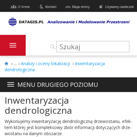
O firmie
Kontakt
Mapa strony
Używamy ciasteczek
›
Analizy i oceny lokalizacji
›
Inwentaryzacja
dendrologiczna
MENU DRUGIEGO POZIOMU
Inwentaryzacja
dendrologiczna
Wykonu­jemy inwen­taryza­cję den­dro­log­iczną drze­wostanu, efek­
tem której jest kom­plek­sowy zbiór infor­ma­cji doty­czą­cych drze­
wostanu na danym obszarze.