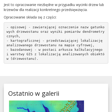
Jest to opra­cow­anie niezbędne w przy­padku wycinki drzew lub
krzewów dla real­iza­cji konkret­nego przedsięwzięcia.
Opra­cow­anie składa się z części:
- opisowej - zawierającej oznaczenie nazw gatunko
wych drzewostanu oraz wyniki pomiarów dendrometry
cznych,

- kartograficznej - przedstawiającej lokalizację 
analizowanego drzewostanu na mapie cyfrowej,

- bazodanowej - w postaci arkusza kalkulacyjnego 
i warstwy GIS z lokalizacją analizowanych obiektó
Ostatnio w galerii