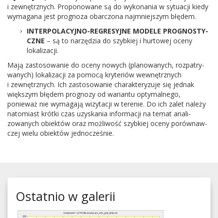
i zewnętrznych. Pro­ponowane są do wyko­na­nia w sytu­acji kiedy
wyma­gana jest prog­noza obar­c­zona najm­niejszym błędem.
INTERPOLACYJNO-​REGRESYJNE
MOD­ELE
PROG­NOS­TY­
CZNE
– są to narzędzia do szy­bkiej i hur­towej oceny
lokalizacji.
Mają zas­tosowanie do oceny nowych (planowanych, roz­pa­try­
wanych) lokaliza­cji za pomocą kry­ter­iów wewnętrznych
i zewnętrznych. Ich zas­tosowanie charak­teryzuje się jed­nak
więk­szym błę­dem prog­nozy od wari­antu opty­mal­nego,
ponieważ nie wyma­gają wiz­y­tacji w tere­nie. Do ich zalet należy
nato­mi­ast krótki czas uzyska­nia infor­ma­cji na temat anal­i­
zowanych obiek­tów oraz możli­wość szy­bkiej oceny porów­naw­
czej wielu obiek­tów jednocześnie.
Ostatnio w galerii