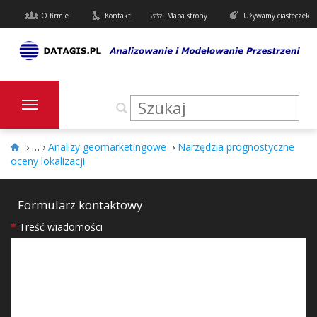
O firmie
Kontakt
Mapa strony
Używamy ciasteczek
›
Analizy geomarketingowe
›
Narzędzia prognostyczne
oceny lokalizacji
Formularz kontaktowy
*
Treść wiadomości