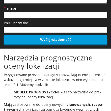
*
e-mail
Imię i nazwisko
Narzędzia prognostyczne
oceny lokalizacji
Przy­go­towane przez nas narzędzia pozwalają ocenić potenc­jał
wskazanego miejsca w zakre­sie lokaliza­cji w nim wybranej dzi­
ałal­ności. Możemy podzielić je na:
MOD­ELE
PROG­NOS­TY­CZNE
– są to narzędzia do pre­
cyzyjnej oceny lokalizacji.
Mają zas­tosowanie do oceny nowych (
planowanych
,
roz­pa­
try­wanych
) lokaliza­cji za pomocą kry­ter­iów wewnętrznych