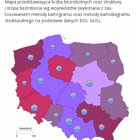
Mapa przed­staw­ia­jąca liczbę bezro­bot­nych oraz struk­turę
i stopę bezrobo­cia wg wojew­ództw (wyko­nana z zas­
tosowaniem metody kar­togramu oraz metody kar­to­di­a­gramu
struk­tu­ral­nego na pod­stawie danych
BDL
GUS
).