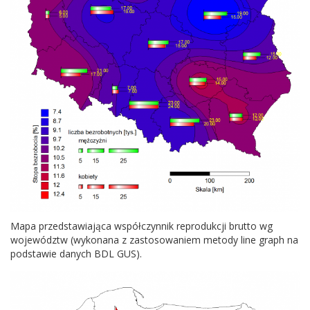
Mapa przed­staw­ia­jąca współczyn­nik repro­dukcji brutto wg
wojew­ództw (wyko­nana z zas­tosowaniem metody line graph na
pod­stawie danych
BDL
GUS
).