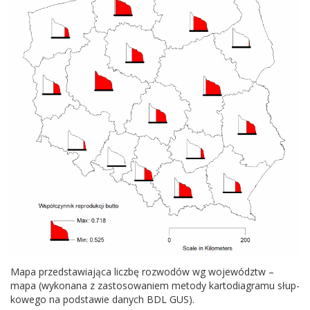
Mapa przed­staw­ia­jąca liczbę roz­wodów wg wojew­ództw –
mapa (wyko­nana z zas­tosowaniem metody kar­to­di­a­gramu słup­
kowego na pod­stawie danych
BDL
GUS
).