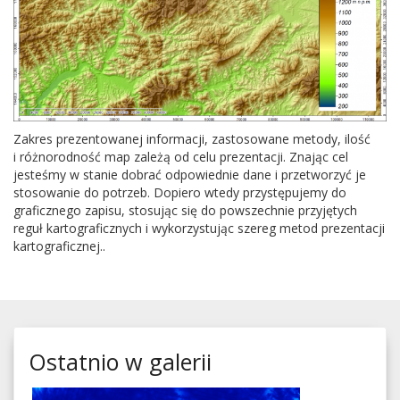
Zakres prezen­towanej infor­ma­cji, zas­tosowane metody, ilość
i różnorod­ność map zależą od celu prezen­tacji. Zna­jąc cel
jesteśmy w stanie dobrać odpowied­nie dane i przetworzyć je
stosowanie do potrzeb. Dopiero wtedy przys­tępu­jemy do
graficznego zapisu, sto­su­jąc się do powszech­nie przyję­tych
reguł kar­tograficznych i wyko­rzys­tu­jąc szereg metod prezen­tacji
kartograficznej..
Ostatnio w galerii