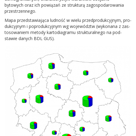
bytowych oraz ich pow­iązań ze struk­turą zagospo­darowa­nia
przestrzennego.
Mapa przed­staw­ia­jąca lud­ność w wielu przed­pro­duk­cyjnym, pro­
duk­cyjnym i popro­duk­cyjnym wg wojew­ództw (wyko­nana z zas­
tosowaniem metody kar­to­di­a­gramu struk­tu­ral­nego na pod­
stawie danych
BDL
GUS
).