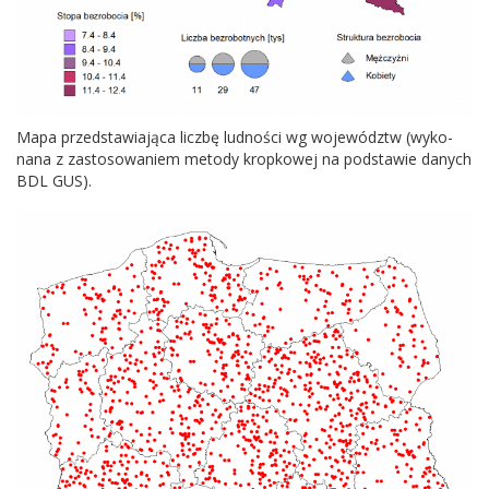
Mapa przed­staw­ia­jąca liczbę lud­ności wg wojew­ództw (wyko­
nana z zas­tosowaniem metody krop­kowej na pod­stawie danych
BDL
GUS
).