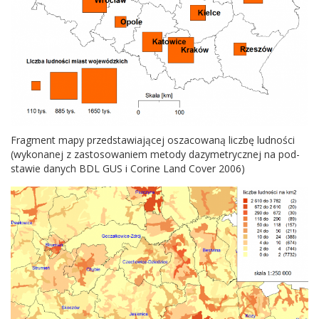
Frag­ment mapy przed­staw­ia­jącej osza­cow­aną liczbę lud­ności
(wyko­nanej z zas­tosowaniem metody dazym­e­trycznej na pod­
stawie danych
BDL
GUS
i Corine Land Cover
2006
)