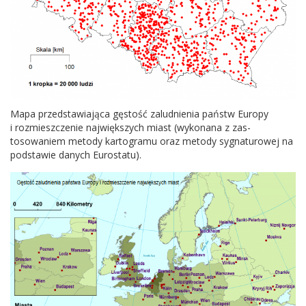
Mapa przed­staw­ia­jąca gęs­tość zalud­nienia państw Europy
i rozmieszcze­nie najwięk­szych miast (wyko­nana z zas­
tosowaniem metody kar­togramu oraz metody syg­natur­owej na
pod­stawie danych Eurostatu).