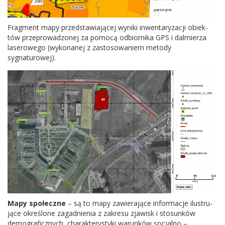
Frag­ment mapy przed­staw­ia­jącej wyniki inwen­taryza­cji obiek­
tów przeprowad­zonej za pomocą odbiornika
GPS
i dalmierza
laserowego (wyko­nanej z zas­tosowaniem metody
sygnaturowej).
Mapy społeczne
– są to mapy zaw­ier­a­jące infor­ma­cje ilus­tru­
jące określone zagad­nienia z zakresu zjawisk i sto­sunków
demograficznych, charak­terystyki warunków soc­jalno –