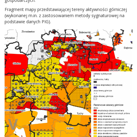
gospodarczych.
Frag­ment mapy przed­staw­ia­jącej tereny akty­wności gór­niczej
(wyko­nanej m.in. z zas­tosowaniem metody syg­natur­owej na
pod­stawie danych
PIG
).