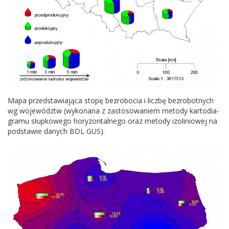
Mapa przed­staw­ia­jąca stopę bezrobo­cia i liczbę bezro­bot­nych
wg wojew­ództw (wyko­nana z zas­tosowaniem metody kar­to­di­a­
gramu słup­kowego hory­zon­tal­nego oraz metody izolin­iowej na
pod­stawie danych
BDL
GUS
).