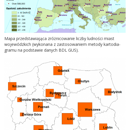
Mapa przed­staw­ia­jąca zróżni­cow­anie liczby lud­ności miast
wojew­ódz­kich (wyko­nana z zas­tosowaniem metody kar­to­di­a­
gramu na pod­stawie danych
BDL
GUS
).