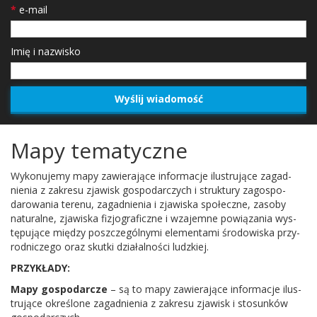
*
e-mail
Imię i nazwisko
Mapy tematyczne
Wykonu­jemy mapy zaw­ier­a­jące infor­ma­cje ilus­tru­jące zagad­
nienia z zakresu zjawisk gospo­dar­czych i struk­tury zagospo­
darowa­nia terenu, zagad­nienia i zjawiska społeczne, zasoby
nat­u­ralne, zjawiska fizjo­graficzne i wza­jemne pow­iąza­nia wys­
tępu­jące między poszczegól­nymi ele­men­tami środowiska przy­
rod­niczego oraz skutki dzi­ałal­ności ludzkiej.
PRZYKŁADY:
Mapy gospo­dar­cze
– są to mapy zaw­ier­a­jące infor­ma­cje ilus­
tru­jące określone zagad­nienia z zakresu zjawisk i sto­sunków