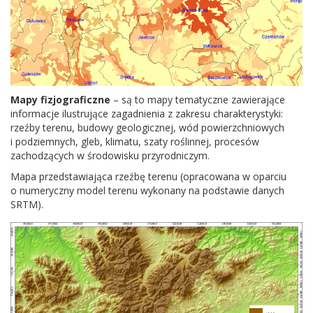
Mapy fizjo­graficzne
– są to mapy tem­aty­czne zaw­ier­a­jące
infor­ma­cje ilus­tru­jące zagad­nienia z zakresu charak­terystyki:
rzeźby terenu, budowy geo­log­icznej, wód powierzch­niowych
i podziem­nych, gleb, kli­matu, szaty roślin­nej, pro­cesów
zachodzą­cych w środowisku przyrodniczym.
Mapa przed­staw­ia­jąca rzeźbę terenu (opra­cow­ana w opar­ciu
o numeryczny model terenu wyko­nany na pod­stawie danych
SRTM
).